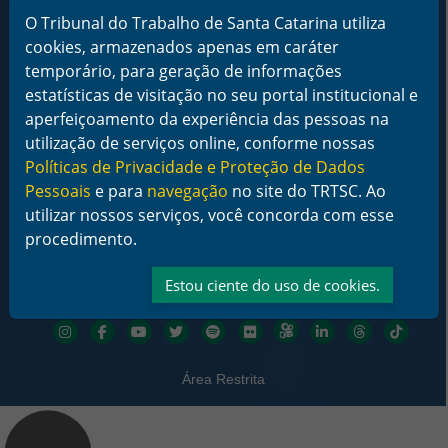
O Tribunal do Trabalho de Santa Catarina utiliza
Horário de Funcionamento:
cookies, armazenados apenas em caráter
De segunda a sexta-feira das 12 às 18 horas
temporário, para geração de informações
Telefone: (48) 3216-4000
estatísticas de visitação no seu portal institucional e
aperfeiçoamento da experiência das pessoas na
Links Rápidos
utilização de serviços online, conforme nossas
Institucional
Políticas de Privacidade e Proteção de Dados
Serviços
Notícias
Pessoais
e para
navegação
no site do TRTSC. Ao
Jurisprudência
utilizar nossos serviços, você concorda com esse
Transparência
procedimento.
Legislação
Ouvidoria
Estou ciente do uso de cookies.
Contato
Redes sociais
Área Restrita