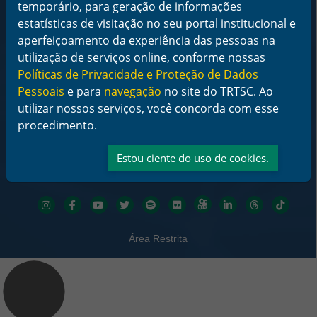
De segunda a sexta-feira das 12 às 18 horas
temporário, para geração de informações
estatísticas de visitação no seu portal institucional e
Telefone: (48) 3216-4000
aperfeiçoamento da experiência das pessoas na
utilização de serviços online, conforme nossas
Links Rápidos
Políticas de Privacidade e Proteção de Dados
Institucional
Serviços
Pessoais
e para
navegação
no site do TRTSC. Ao
Notícias
utilizar nossos serviços, você concorda com esse
Jurisprudência
procedimento.
Transparência
Legislação
Estou ciente do uso de cookies.
Ouvidoria
Contato
Redes sociais
Área Restrita