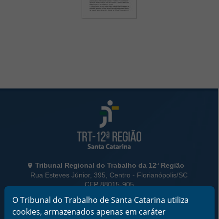
Rodapé da Página
Informações de Contato
Tribunal Regional do Trabalho da 12ª Região
Rua Esteves Júnior, 395, Centro - Florianópolis/SC
CEP 88015-905
CNPJ 02.482.005/0001-23
O Tribunal do Trabalho de Santa Catarina utiliza
cookies, armazenados apenas em caráter
Horário de Funcionamento: