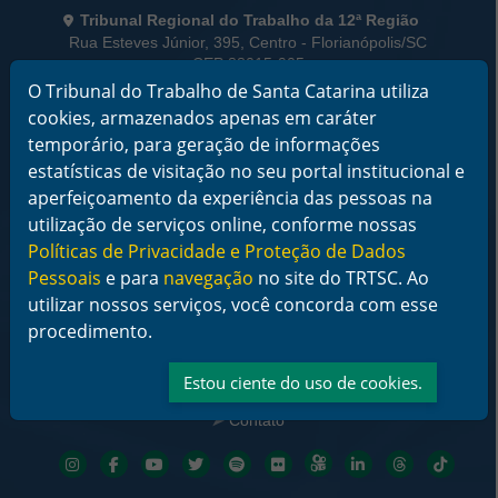
Informações de Contato
Tribunal Regional do Trabalho da 12ª Região
Rua Esteves Júnior, 395, Centro - Florianópolis/SC
CEP 88015-905
CNPJ 02.482.005/0001-23
O Tribunal do Trabalho de Santa Catarina utiliza
cookies, armazenados apenas em caráter
Horário de Funcionamento:
temporário, para geração de informações
De segunda a sexta-feira das 12 às 18 horas
estatísticas de visitação no seu portal institucional e
Telefone: (48) 3216-4000
aperfeiçoamento da experiência das pessoas na
utilização de serviços online, conforme nossas
Links Rápidos
Políticas de Privacidade e Proteção de Dados
Institucional
Pessoais
e para
navegação
no site do TRTSC. Ao
Serviços
utilizar nossos serviços, você concorda com esse
Notícias
Jurisprudência
procedimento.
Transparência
Legislação
Estou ciente do uso de cookies.
Ouvidoria
Contato
Redes sociais