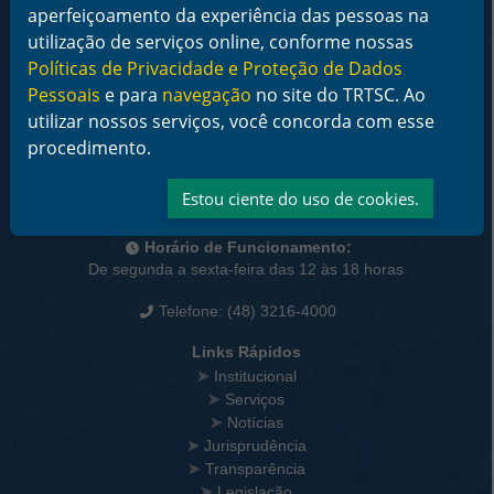
aperfeiçoamento da experiência das pessoas na
utilização de serviços online, conforme nossas
Políticas de Privacidade e Proteção de Dados
Pessoais
e para
navegação
no site do TRTSC. Ao
utilizar nossos serviços, você concorda com esse
Informações de Contato
Tribunal Regional do Trabalho da 12ª Região
procedimento.
Rua Esteves Júnior, 395, Centro - Florianópolis/SC
CEP 88015-905
Estou ciente do uso de cookies.
CNPJ 02.482.005/0001-23
Horário de Funcionamento:
De segunda a sexta-feira das 12 às 18 horas
Telefone: (48) 3216-4000
Links Rápidos
Institucional
Serviços
Notícias
Jurisprudência
Transparência
Legislação