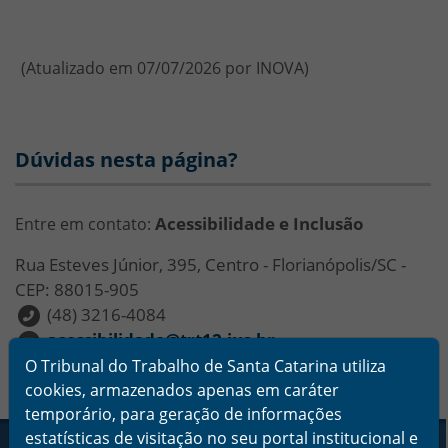
(Atualizado em 07/07/2026 por INOVA)
Dúvidas nesta página?
Acessibilidade e Inclusão
Entre em contato:
Rua Esteves Júnior, 395, Centro - Florianópolis/SC -
CEP: 88015-905
(48) 3216-4084
acessibilidade@trt12.jus.br
O Tribunal do Trabalho de Santa Catarina utiliza
cookies, armazenados apenas em caráter
temporário, para geração de informações
Rodapé da Página
estatísticas de visitação no seu portal institucional e