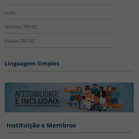
Links
Notícias TRT-SC
Vídeos TRT-SC
Linguagem Simples
ACESSIBILIDADE - Instituição e Mem
Banner
Instituição e Membros