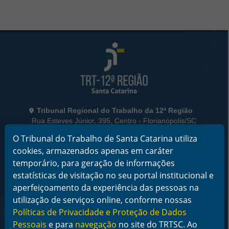
Rodapé da Página
Informações de Contato
Tribunal Regional do Trabalho da 12ª Região
Rua Esteves Júnior, 395, Centro - Florianópolis/SC
CEP 88015-905
O Tribunal do Trabalho de Santa Catarina utiliza
CNPJ 02.482.005/0001-23
cookies, armazenados apenas em caráter
Horário de Funcionamento:
temporário, para geração de informações
De segunda a sexta-feira das 12 às 18 horas
estatísticas de visitação no seu portal institucional e
aperfeiçoamento da experiência das pessoas na
Telefone: (48) 3216-4000
utilização de serviços online, conforme nossas
Links Rápidos
Políticas de Privacidade e Proteção de Dados
Institucional
Pessoais
e para
navegação
no site do TRTSC. Ao