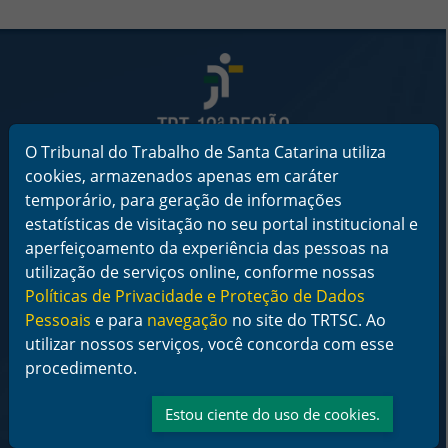
Rodapé da Página
O Tribunal do Trabalho de Santa Catarina utiliza
cookies, armazenados apenas em caráter
Informações de Contato
Tribunal Regional do Trabalho da 12ª Região
temporário, para geração de informações
Rua Esteves Júnior, 395, Centro - Florianópolis/SC
estatísticas de visitação no seu portal institucional e
CEP 88015-905
CNPJ 02.482.005/0001-23
aperfeiçoamento da experiência das pessoas na
utilização de serviços online, conforme nossas
Horário de Funcionamento:
Políticas de Privacidade e Proteção de Dados
De segunda a sexta-feira das 12 às 18 horas
Pessoais
e para
navegação
no site do TRTSC. Ao
Telefone: (48) 3216-4000
utilizar nossos serviços, você concorda com esse
procedimento.
Links Rápidos
Institucional
Estou ciente do uso de cookies.
Serviços
Notícias