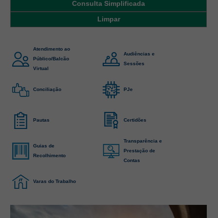
Notícias em destaque
Serviços e informações judiciais
Atendimento ao
Audiências e
Público/Balcão
Sessões
Virtual
Conciliação
PJe
Pautas
Certidões
Transparência e
Guias de
Prestação de
Recolhimento
Contas
Varas do Trabalho