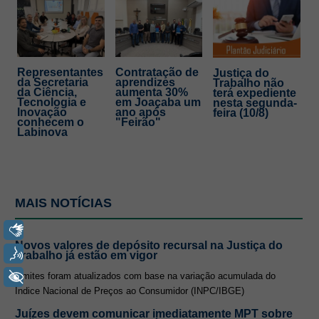
Representantes
Contratação de
Justiça do
da Secretaria
aprendizes
Trabalho não
da Ciência,
aumenta 30%
terá expediente
Tecnologia e
em Joaçaba um
nesta segunda-
Inovação
ano após
feira (10/8)
conhecem o
"Feirão"
Labinova
MAIS NOTÍCIAS
Libras
Novos valores de depósito recursal na Justiça do
Voz
Trabalho já estão em vigor
+ Acessibilidade
Limites foram atualizados com base na variação acumulada do
Índice Nacional de Preços ao Consumidor (INPC/IBGE)
Juízes devem comunicar imediatamente MPT sobre