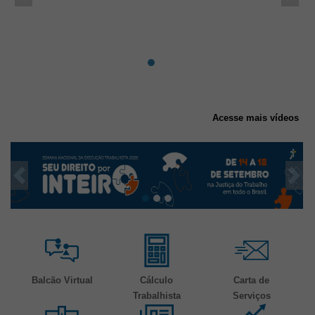
Acesse mais vídeos
Banners de divulgação
Anterior
Pró
Ferramentas e Serviços
Balcão Virtual
Cálculo
Carta de
Trabalhista
Serviços