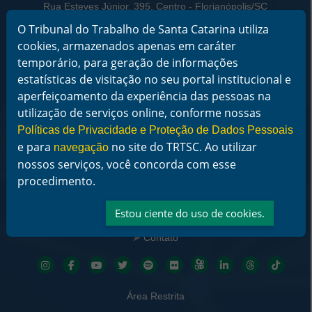
Rua Esteves Júnior, 395, Centro - Florianópolis/SC
CEP 88015-905
O Tribunal do Trabalho de Santa Catarina utiliza
CNPJ 02.482.005/0001-23
cookies, armazenados apenas em caráter
Horário de Funcionamento:
temporário, para geração de informações
De segunda a sexta-feira das 12 às 18 horas
estatísticas de visitação no seu portal institucional e
aperfeiçoamento da experiência das pessoas na
Telefone: (48) 3216-4000
utilização de serviços online, conforme nossas
Links Rápidos
Políticas de Privacidade e Proteção de Dados Pessoais
Institucional
e para
no site do TRTSC. Ao utilizar
navegação
Serviços
nossos serviços, você concorda com esse
Notícias
procedimento.
Jurisprudência
Transparência
Legislação
Estou ciente do uso de cookies.
Ouvidoria
Contato
Redes sociais
Área Restrita